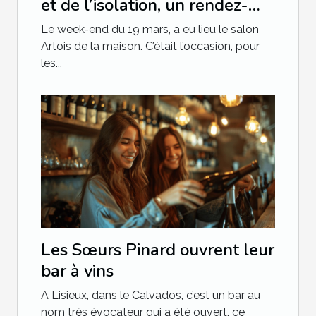
et de l’isolation, un rendez-
vous qu’il ne fallait pas
Le week-end du 19 mars, a eu lieu le salon
manquer
Artois de la maison. C’était l’occasion, pour
les...
Les Sœurs Pinard ouvrent leur
bar à vins
A Lisieux, dans le Calvados, c’est un bar au
nom très évocateur qui a été ouvert, ce