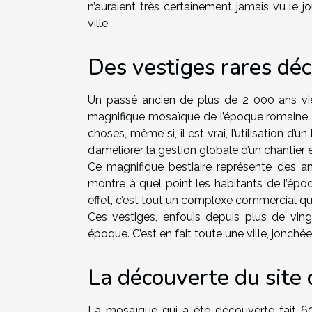
n’auraient très certainement jamais vu le 
ville.
Des vestiges rares déco
Un passé ancien de plus de 2 000 ans vient
magnifique mosaïque de l’époque romaine, co
choses, même si, il est vrai, l’utilisation d’un
d’améliorer la gestion globale d’un chantier et
Ce magnifique bestiaire représente des a
montre à quel point les habitants de l’époqu
effet, c’est tout un complexe commercial qui
Ces vestiges, enfouis depuis plus de ving
époque. C’est en fait toute une ville, jonch
La découverte du site 
La mosaïque qui a été découverte fait 60