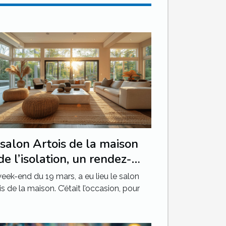
salon Artois de la maison
de l’isolation, un rendez-
s qu’il ne fallait pas
eek-end du 19 mars, a eu lieu le salon
nquer
is de la maison. C’était l’occasion, pour