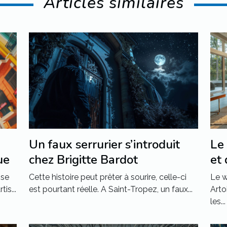
Articles similaires
Un faux serrurier s’introduit
Le 
ue
chez Brigitte Bardot
et 
vou
ise
Cette histoire peut prêter à sourire, celle-ci
Le w
ma
is...
est pourtant réelle. A Saint-Tropez, un faux...
Arto
les...