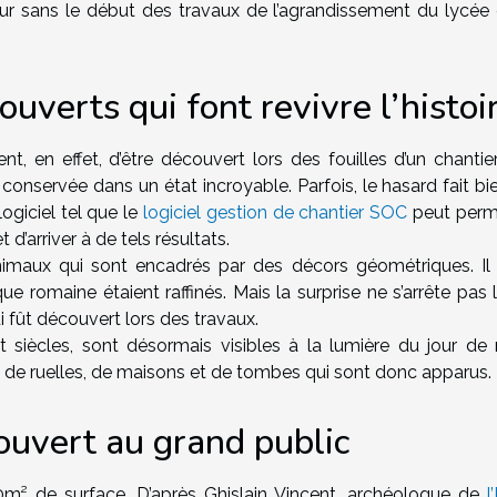
jour sans le début des travaux de l’agrandissement du lycée 
uverts qui font revivre l’histoi
, en effet, d’être découvert lors des fouilles d’un chantier
nservée dans un état incroyable. Parfois, le hasard fait bie
 logiciel tel que le
logiciel gestion de chantier SOC
peut perm
 d’arriver à de tels résultats.
nimaux qui sont encadrés par des décors géométriques. Il
e romaine étaient raffinés. Mais la surprise ne s’arrête pas 
 fût découvert lors des travaux.
t siècles, sont désormais visibles à la lumière du jour de 
ée de ruelles, de maisons et de tombes qui sont donc apparus.
ouvert au grand public
m² de surface. D’après Ghislain Vincent, archéologue de
l