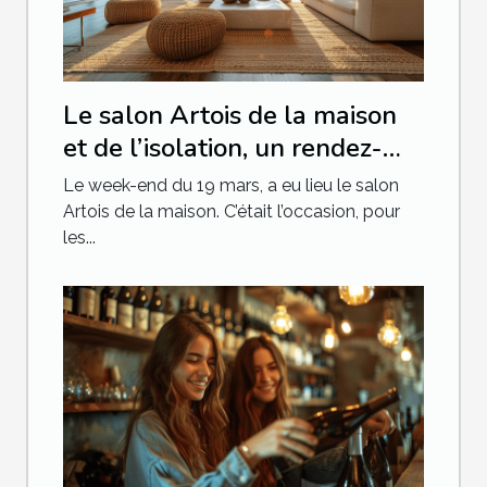
Le salon Artois de la maison
et de l’isolation, un rendez-
vous qu’il ne fallait pas
Le week-end du 19 mars, a eu lieu le salon
manquer
Artois de la maison. C’était l’occasion, pour
les...