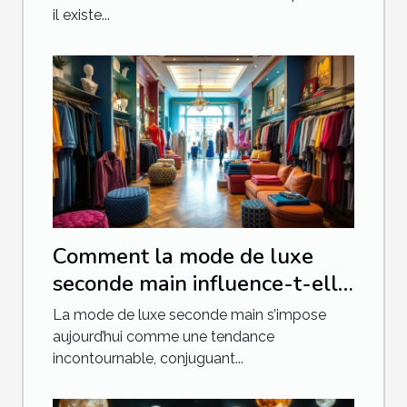
il existe...
Comment la mode de luxe
seconde main influence-t-elle
le développement durable ?
La mode de luxe seconde main s’impose
aujourd’hui comme une tendance
incontournable, conjuguant...