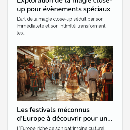
Exploration de la magie close-
up pour évènements spéciaux
L'art de la magie close-up séduit par son
immédiateté et son intimité, transformant
les...
Les festivals méconnus
d'Europe à découvrir pour une
expérience culturelle unique
L'Europe, riche de son patrimoine culturel,