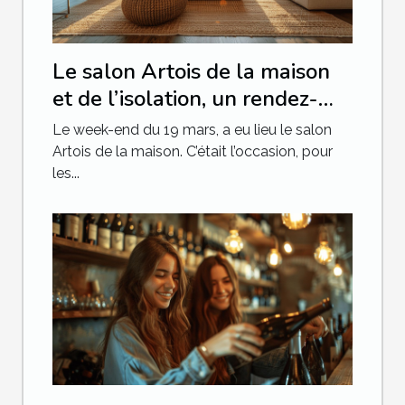
Le salon Artois de la maison
et de l’isolation, un rendez-
vous qu’il ne fallait pas
Le week-end du 19 mars, a eu lieu le salon
manquer
Artois de la maison. C’était l’occasion, pour
les...