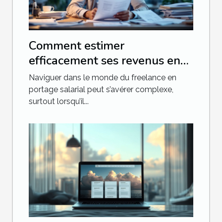
Comment estimer
efficacement ses revenus en
tant que freelance en portage
Naviguer dans le monde du freelance en
salarial
portage salarial peut s’avérer complexe,
surtout lorsqu’il...