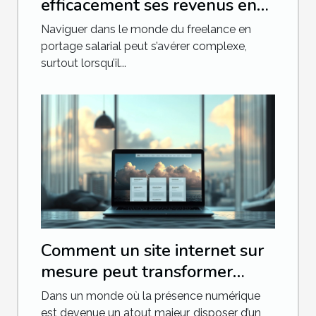
efficacement ses revenus en
tant que freelance en portage
Naviguer dans le monde du freelance en
salarial
portage salarial peut s’avérer complexe,
surtout lorsqu’il...
Comment un site internet sur
mesure peut transformer
votre entreprise
Dans un monde où la présence numérique
est devenue un atout majeur, disposer d’un