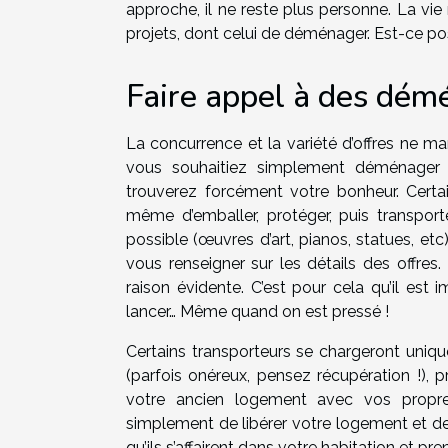
approche, il ne reste plus personne. La vi
projets, dont celui de déménager. Est-ce poss
Faire appel à des dém
La concurrence et la variété d’offres ne 
vous souhaitiez simplement déménager 
trouverez forcément votre bonheur. Cert
même d’emballer, protéger, puis transport
possible (œuvres d’art, pianos, statues, et
vous renseigner sur les détails des offres.
raison évidente. C’est pour cela qu’il es
lancer… Même quand on est pressé !
Certains transporteurs se chargeront uniqu
(parfois onéreux, pensez récupération !),
votre ancien logement avec vos propr
simplement de libérer votre logement et de
qu’ils s’affairent dans votre habitation et pr