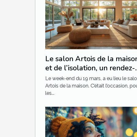
Le salon Artois de la maiso
et de l’isolation, un rendez-
vous qu’il ne fallait pas
Le week-end du 19 mars, a eu lieu le sal
manquer
Artois de la maison. C’était l’occasion, po
les...