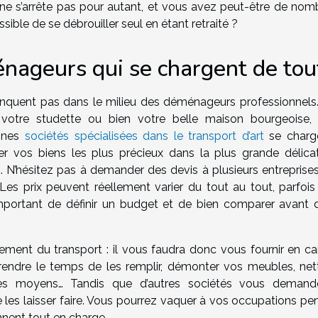
e ne s’arrête pas pour autant, et vous avez peut-être de nom
ible de se débrouiller seul en étant retraité ?
énageurs qui se chargent de tou
manquent pas dans le milieu des déménageurs professionnels
votre studette ou bien votre belle maison bourgeoise,
aines
sociétés spécialisées dans le transport d’art
se charg
er vos biens les plus précieux dans la plus grande délica
c). N’hésitez pas à demander des devis à plusieurs entreprise
 Les prix peuvent réellement varier du tout au tout, parfois
t important de définir un budget et de bien comparer avant 
ement du transport : il vous faudra donc vous fournir en ca
 prendre le temps de les remplir, démonter vos meubles, net
es moyens… Tandis que d’autres sociétés vous demand
 les laisser faire. Vous pourrez vaquer à vos occupations pe
ennent tout en charge.