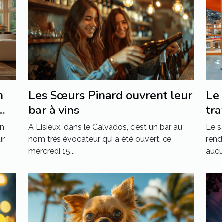
n
Les Sœurs Pinard ouvrent leur
Le 
bar à vins
tr
on
A Lisieux, dans le Calvados, c’est un bar au
Le s
ur
nom très évocateur qui a été ouvert, ce
rend
mercredi 15...
aucun