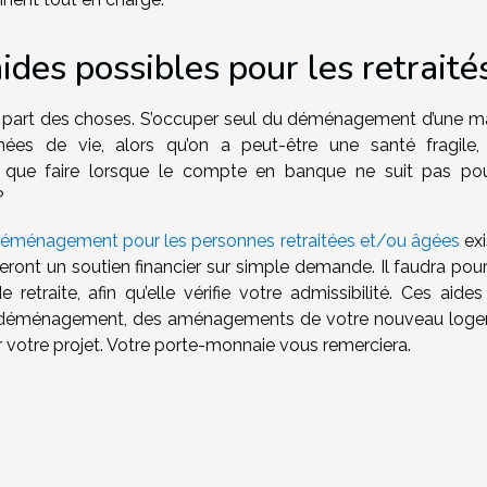
ides possibles pour les retraité
e la part des choses. S’occuper seul du déménagement d’une m
es de vie, alors qu’on a peut-être une santé fragile, 
s que faire lorsque le compte en banque ne suit pas po
?
déménagement pour les personnes retraitées et/ou âgées
exi
ront un soutien financier sur simple demande. Il faudra pour
etraite, afin qu’elle vérifie votre admissibilité. Ces aides
otre déménagement, des aménagements de votre nouveau log
 votre projet. Votre porte-monnaie vous remerciera.