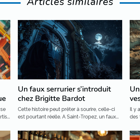
Articles similaires
Un faux serrurier s’introduit
Un 
ue
chez Brigitte Bardot
ve
ise
Cette histoire peut prêter à sourire, celle-ci
Il y
is...
est pourtant réelle. A Saint-Tropez, un faux...
des 