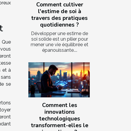
breux
Comment cultiver
l'estime de soi à
travers des pratiques
quotidiennes ?
t
Développer une estime de
soi solide est un pilier pour
. Que
mener une vie équilibrée et
 vous
épanouissante....
eront
tesse
s et à
 sans
de se
rtons
Comment les
toyer
innovations
eront
technologiques
ndant
transforment-elles le