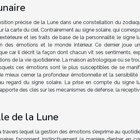
unaire
position précise de la Lune dans une constellation du zodiaq
r la carte du ciel. Contrairement au signe solaire, qui corres
 extérieure et les traits de base de la personnalité, le signe l
tion des émotions et le monde intérieur. Ce dernier joue un
que car il décrit la façon dont chacun vit ses sentiments, ex
ations de la vie quotidienne. La maison astrologique où se tro
quels ces émotions sont le plus susceptibles de se manife
e mieux cerner la profondeur émotionnelle et la sensibilité 
 au regard du signe solaire. La prise en compte du signe lu
et apporte des clés sur les mécanismes de défense, la réceptiv
le de la Lune
 à travers lequel la gestion des émotions s’exprime au quotidi
unaires façonnent instinctivement la manière d’entrer en co