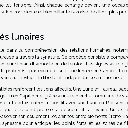
ise les tensions. Ainsi, chaque échange devient une occasi
tion consciente et bienveillante favorise des liens plus pro
tés lunaires
rale dans la compréhension des relations humaines, nota
amoureuse à travers la synastrie. Ce procédé consiste à compar
r leur niveau d’harmonie ou de tension. Les signes astrolog
ls profonds : par exemple, un signe lunaire en Cancer cherc
n Verseau privilégie la liberté et l’indépendance émotionnelle.
bles renforcent les liens affectifs. Une Lune en Taureau s’ac
rge ou en Capricorne, grâce à une recherche commune de stab
er peut parfois entrer en conflit avec une Lune en Poissons, 
s que le second préfère la douceur et la rêverie. Un expe
erver non seulement les affinités entre éléments (Terre, Eau,
synastrie pour anticiper les points forts et les zones de fri