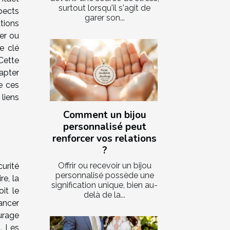
surtout lorsqu'il s'agit de
spects
garer son...
tions
ger ou
e clé
Cette
apter
e ces
liens
Comment un bijou
personnalisé peut
renforcer vos relations
?
Offrir ou recevoir un bijou
urité
personnalisé possède une
re, la
signification unique, bien au-
it le
delà de la...
ancer
urage
. Les