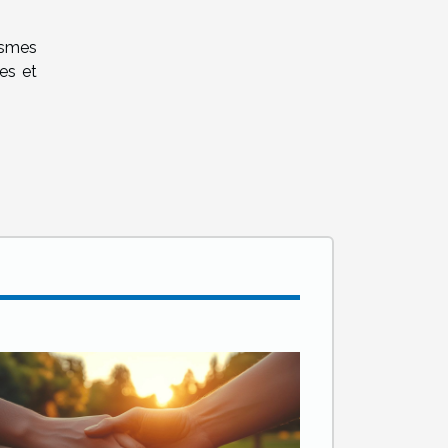
nismes
es et