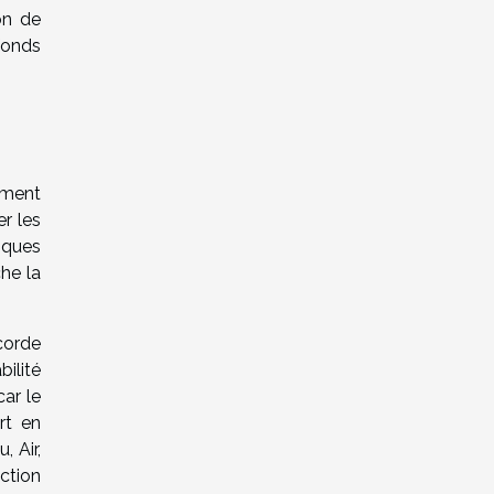
on de
fonds
mment
er les
iques
he la
corde
ilité
car le
rt en
 Air,
ction