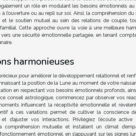
 également un rôle en modulant les besoins émotionnels au f
à l’ouverture ou au repli sur soi. Ainsi, la compréhension du
 et le soutien mutuel au sein des relations de couple, to
familial. Cette approche ouvre la voie à une meilleure har
te vers une sécurité émotionnelle partagée, en tenant compt
naire.
ons harmonieuses
 précieux pour améliorer le développement relationnel et renf
nnaissant la position de la Lune au moment de votre naissanc
ation en respectant vos besoins émotionnels profonds, ains
 ce conseil astrologique, commencez par observer vos réac
 moments influencent la réceptivité émotionnelle et révèlen
entif à ces variations permet de cultiver la conscience de
et d’ajuster vos interactions. Privilégiez l’écoute active 
 la compréhension mutuelle et installent un climat d’empa
 fonctionnement émotionnel, en s’appuyant sur les signes lun