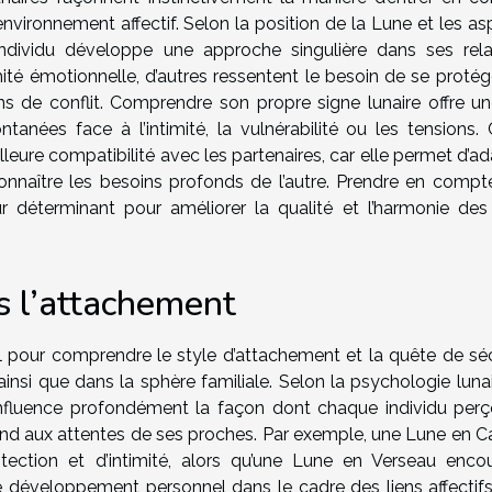
’environnement affectif. Selon la position de la Lune et les a
individu développe une approche singulière dans ses rela
imité émotionnelle, d’autres ressentent le besoin de se proté
ns de conflit. Comprendre son propre signe lunaire offre un
tanées face à l’intimité, la vulnérabilité ou les tensions. 
eure compatibilité avec les partenaires, car elle permet d’ad
nnaître les besoins profonds de l’autre. Prendre en compt
ur déterminant pour améliorer la qualité et l’harmonie des 
s l’attachement
al pour comprendre le style d’attachement et la quête de séc
insi que dans la sphère familiale. Selon la psychologie lunai
influence profondément la façon dont chaque individu perço
pond aux attentes de ses proches. Par exemple, une Lune en C
tection et d’intimité, alors qu’une Lune en Verseau enco
développement personnel dans le cadre des liens affectifs