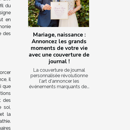
il du
 signe
ut en
monie
e des
Mariage, naissance :
Annoncez les grands
moments de votre vie
avec une couverture de
journal !
La couverture de journal
orcer
personnalisée révolutionne
e, il
l'art d'annoncer les
i que
événements marquants de...
tions
t des
 soi,
et la
thie.
aires