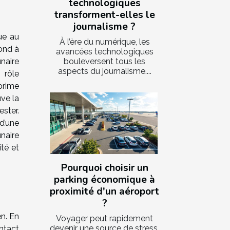
technologiques
transforment-elles le
journalisme ?
ue au
À l’ère du numérique, les
pond à
avancées technologiques
bouleversent tous les
unaire
aspects du journalisme....
 rôle
prime
uve la
ster.
d’une
naire
ité et
Pourquoi choisir un
parking économique à
proximité d'un aéroport
?
en. En
Voyager peut rapidement
devenir une source de stress,
ntact