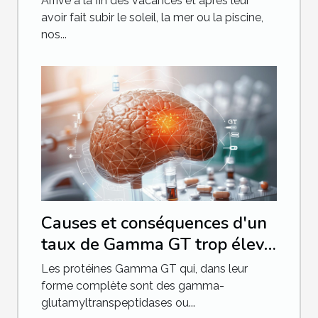
Arrivé à la fin des vacances et après leur
avoir fait subir le soleil, la mer ou la piscine,
nos...
Causes et conséquences d'un
taux de Gamma GT trop élevé
et savoir comment le diminuer
Les protéines Gamma GT qui, dans leur
forme complète sont des gamma-
glutamyltranspeptidases ou...