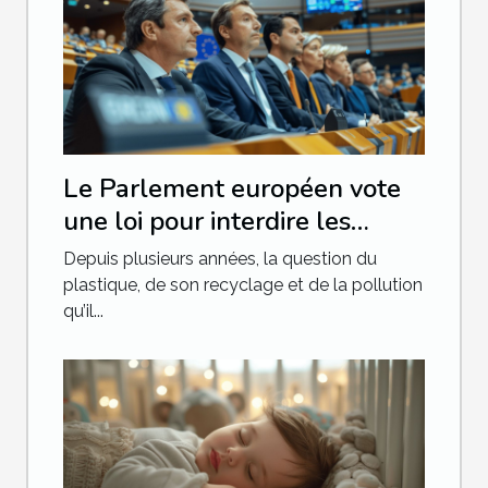
Le Parlement européen vote
une loi pour interdire les
produits en plastique à usage
Depuis plusieurs années, la question du
unique
plastique, de son recyclage et de la pollution
qu’il...