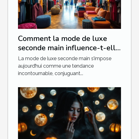
Comment la mode de luxe
seconde main influence-t-elle
le développement durable ?
La mode de luxe seconde main s’impose
aujourd’hui comme une tendance
incontournable, conjuguant...