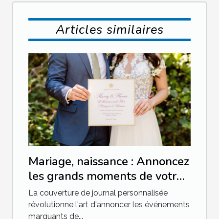
Articles similaires
Mariage, naissance : Annoncez
les grands moments de votre
vie avec une couverture de
La couverture de journal personnalisée
journal !
révolutionne l'art d'annoncer les événements
marquants de...