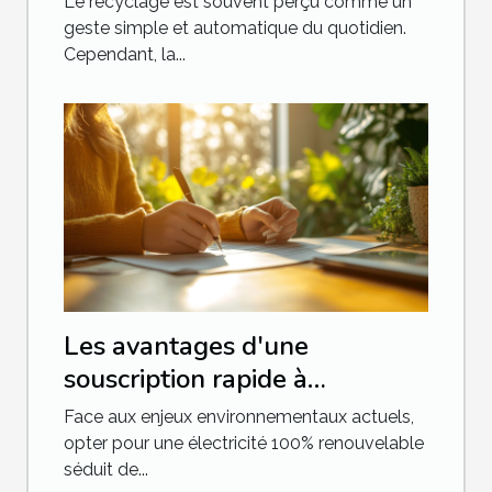
Le recyclage est souvent perçu comme un
?
geste simple et automatique du quotidien.
Cependant, la...
Les avantages d'une
souscription rapide à
l'électricité 100% renouvable
Face aux enjeux environnementaux actuels,
opter pour une électricité 100% renouvelable
séduit de...