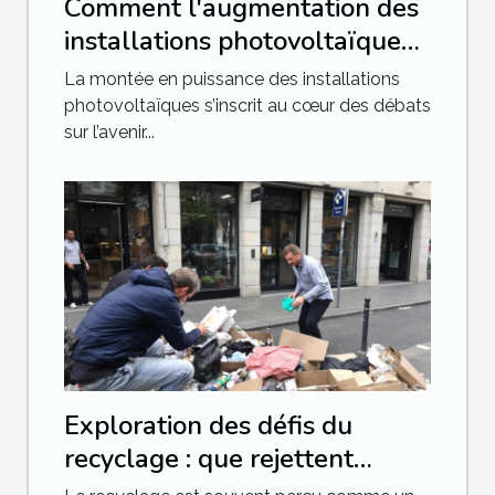
Comment l'augmentation des
installations photovoltaïques
impacte-t-elle les
La montée en puissance des installations
importations de combustibles
photovoltaïques s’inscrit au cœur des débats
sur l’avenir...
fossiles ?
Exploration des défis du
recyclage : que rejettent
vraiment les poubelles jaunes