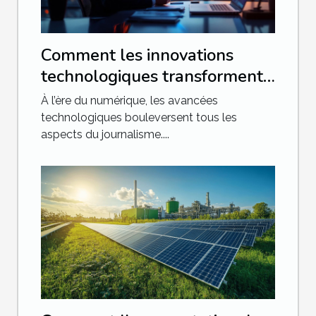
Comment les innovations
technologiques transforment-
elles le journalisme ?
À l’ère du numérique, les avancées
technologiques bouleversent tous les
aspects du journalisme....