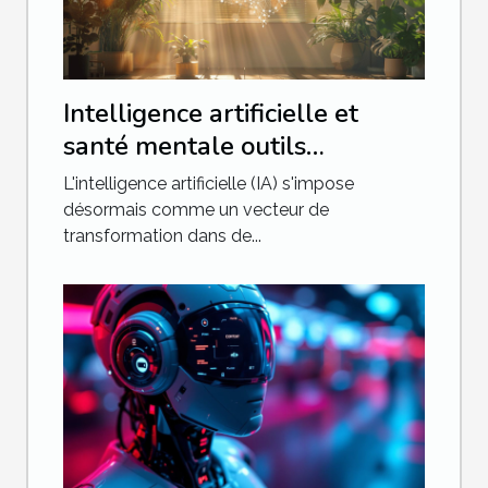
Intelligence artificielle et
santé mentale outils
innovants pour le bien-être
L'intelligence artificielle (IA) s'impose
psychologique
désormais comme un vecteur de
transformation dans de...