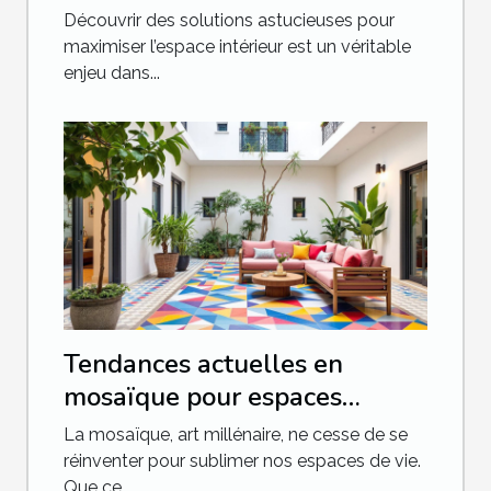
optimiser l'espace chez soi
Découvrir des solutions astucieuses pour
maximiser l’espace intérieur est un véritable
enjeu dans...
Tendances actuelles en
mosaïque pour espaces
intérieurs et extérieurs
La mosaïque, art millénaire, ne cesse de se
réinventer pour sublimer nos espaces de vie.
Que ce...