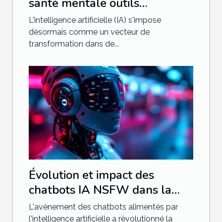
santé mentale outils
innovants pour le bien-être
L'intelligence artificielle (IA) s'impose
psychologique
désormais comme un vecteur de
transformation dans de...
Évolution et impact des
chatbots IA NSFW dans la
communication moderne
L'avènement des chatbots alimentés par
l'intelligence artificielle a révolutionné la