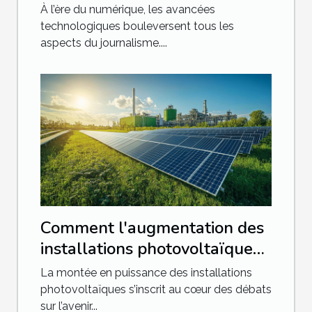
elles le journalisme ?
À l’ère du numérique, les avancées
technologiques bouleversent tous les
aspects du journalisme....
Comment l'augmentation des
installations photovoltaïques
impacte-t-elle les
La montée en puissance des installations
importations de combustibles
photovoltaïques s’inscrit au cœur des débats
sur l’avenir...
fossiles ?