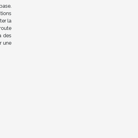
base.
tions
er la
 route
à des
r une