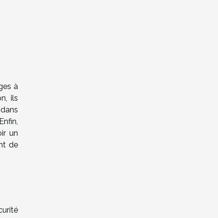
ges à
, ils
é dans
nfin,
ir un
ant de
urité