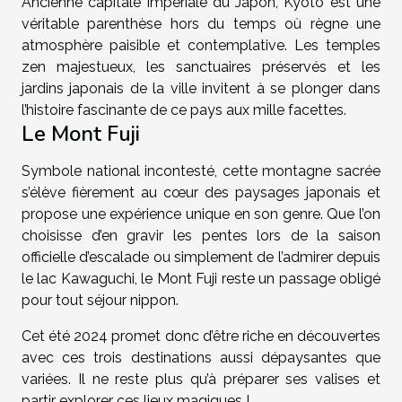
Ancienne capitale impériale du Japon, Kyoto est une
véritable parenthèse hors du temps où règne une
atmosphère paisible et contemplative. Les temples
zen majestueux, les sanctuaires préservés et les
jardins japonais de la ville invitent à se plonger dans
l’histoire fascinante de ce pays aux mille facettes.
Le Mont Fuji
Symbole national incontesté, cette montagne sacrée
s’élève fièrement au cœur des paysages japonais et
propose une expérience unique en son genre. Que l’on
choisisse d’en gravir les pentes lors de la saison
officielle d’escalade ou simplement de l’admirer depuis
le lac Kawaguchi, le Mont Fuji reste un passage obligé
pour tout séjour nippon.
Cet été 2024 promet donc d’être riche en découvertes
avec ces trois destinations aussi dépaysantes que
variées. Il ne reste plus qu’à préparer ses valises et
partir explorer ces lieux magiques !